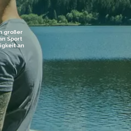
n großer
an Sport
igkeit an