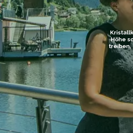
Kristal
Höhe sc
treiben,