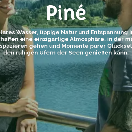
Piné
lklares Wasser, üppige Natur und Entspannung i
haffen eine einzigartige Atmosphäre, in der m
 spazieren gehen und Momente purer Glücksel
den ruhigen Ufern der Seen genießen kann.