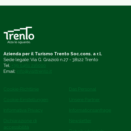
Azienda per il Turismo Trento Soc.cons. a r.l.
Sede legale: Via G. Grazioli n.27 - 38122 Trento
Tel.
+39 0461 216000
Email:
info@visittrento.it
Cookie-Richtlinie
Das Personal
Cookie-Einstellungen
Unsere Partner
Informativa Privacy
Informationsanfrage
Dichiarazione di
Newsletter
accessibilità