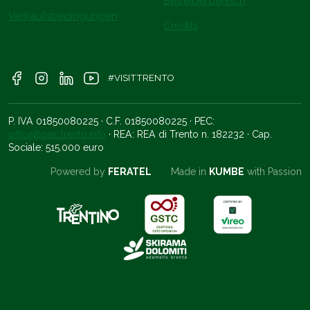
Betreiberbereich
Verkaufsbedingungen
Credits
#VISITTRENTO
P. IVA 01850080225 · C.F. 01850080225 · PEC:
office@pec.trento.info
· REA: REA di Trento n. 182232 · Cap.
Sociale: 515.000 euro
Powered by
FERATEL
Made in
KUMBE
with Passion