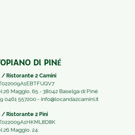
OPIANO DI PIN
É
 / Ristorante 2 Camini
 IT022009A1EBTFUQV7
el 26 Maggio, 65 - 38042 Baselga di Piné
39 0461 557200 -
info@locanda2camini.it
 / Ristorante 2 Pini
 IT022009A1HKML8D8K
el 26 Maggio, 24