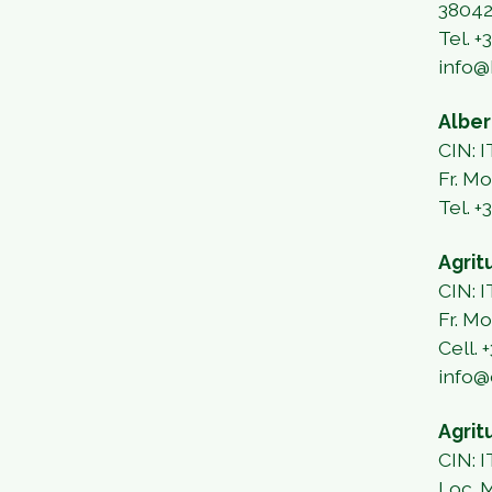
38042
Tel.
+
info@
Alber
CIN:
Fr. M
Tel. 
Agrit
CIN:
Fr. M
Cell.
+
info@c
Agrit
CIN: 
Loc. 