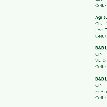
Cell.
Agrit
CIN:
Loc. 
Cell. 
B&B 
CIN:
Via C
Cell. 
B&B L
CIN:
Fr. Pi
Cell.