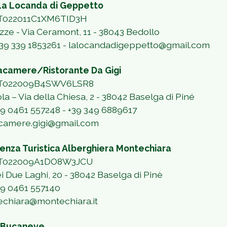
a Locanda di Geppetto
IT022011C1XM6TID3H
azze - Via Ceramont, 11 - 38043 Bedollo
39 339 1853261
-
lalocandadigeppetto@gmail.com
tacamere/Ristorante Da Gigi
 IT022009B4SWV6LSR8
ola – Via della Chiesa, 2 - 38042 Baselga di Piné
+39 0461 557248 - +39 349 6889617
tacamere.gigi@gmail.com
enza Turistica Alberghiera Montechiara
 IT022009A1DO8W3JCU
ei Due Laghi, 20 - 38042 Baselga di Pinè
+39 0461 557140
chiara@montechiara.it
 Bucaneve