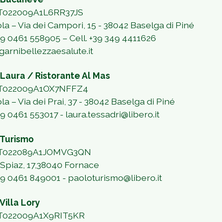
IT022009A1L6RR37JS
ola – Via dei Campori, 15 - 38042 Baselga di Piné
+39 0461 558905 – Cell. +39 349 4411626
garnibellezzaesalute.it
 Laura / Ristorante Al Mas
 IT022009A1OX7NFFZ4
ola – Via dei Prai, 37 - 38042 Baselga di Piné
39 0461 553017 - laura.tessadri@libero.it
 Turismo
 IT022089A1JOMVG3QN
i Spiaz, 17,38040 Fornace
+39 0461 849001 - paoloturismo@libero.it
Villa Lory
IT022009A1X9RIT5KR