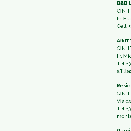
B&B L
CIN: 
Fr. Pi
Cell.
+
Affit
CIN:
Fr. Mi
Tel. 
affit
Resid
CIN:
Via d
Tel. 
monte
Garnì