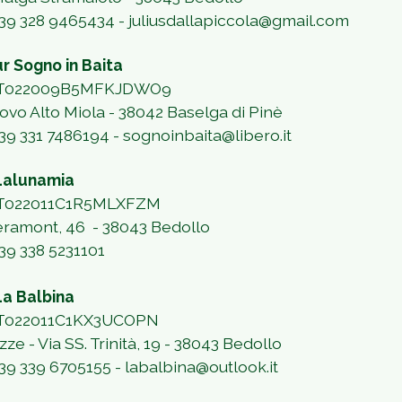
 +39 328 9465434 - juliusdallapiccola@gmail.com
ur Sogno in Baita
 IT022009B5MFKJDWO9
Fovo Alto Miola - 38042 Baselga di Pinè
+39 331 7486194 - sognoinbaita@libero.it
Lalunamia
 IT022011C1R5MLXFZM
eramont, 46
- 38043 Bedollo
+39 338 5231101
a Balbina
 IT022011C1KX3UCOPN
azze - Via SS. Trinità, 19 -
38043 Bedollo
 +39 339 6705155
-
labalbina@outlook.it