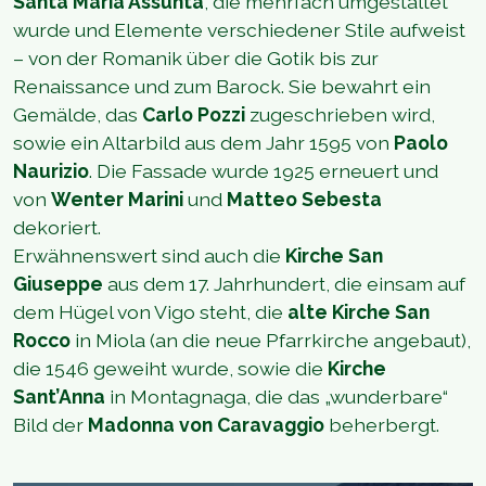
Santa Maria Assunta
, die mehrfach umgestaltet
wurde und Elemente verschiedener Stile aufweist
– von der Romanik über die Gotik bis zur
Renaissance und zum Barock. Sie bewahrt ein
Gemälde, das
Carlo Pozzi
zugeschrieben wird,
sowie ein Altarbild aus dem Jahr 1595 von
Paolo
Naurizio
. Die Fassade wurde 1925 erneuert und
von
Wenter Marini
und
Matteo Sebesta
dekoriert.
Erwähnenswert sind auch die
Kirche San
Giuseppe
aus dem 17. Jahrhundert, die einsam auf
dem Hügel von Vigo steht, die
alte Kirche San
Rocco
in Miola (an die neue Pfarrkirche angebaut),
die 1546 geweiht wurde, sowie die
Kirche
Sant’Anna
in Montagnaga, die das „wunderbare“
Bild der
Madonna von Caravaggio
beherbergt.
1
/
8