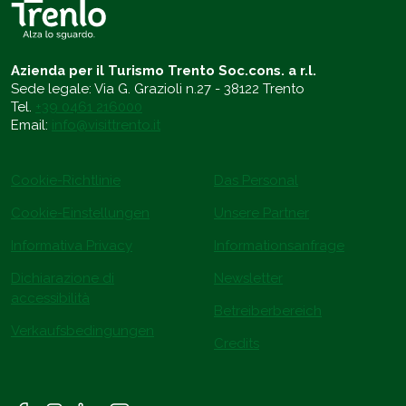
Azienda per il Turismo Trento Soc.cons. a r.l.
Sede legale: Via G. Grazioli n.27 - 38122 Trento
Tel.
+39 0461 216000
Email:
info@visittrento.it
Cookie-Richtlinie
Das Personal
Cookie-Einstellungen
Unsere Partner
Informativa Privacy
Informationsanfrage
Dichiarazione di
Newsletter
accessibilità
Betreiberbereich
Verkaufsbedingungen
Credits