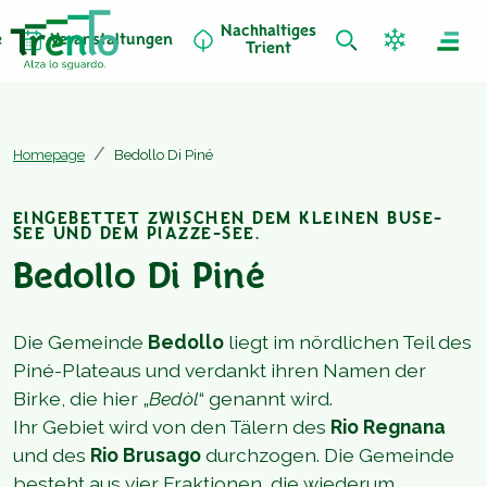
Nachhaltiges
e
Veranstaltungen
Trient
Homepage
Bedollo Di Piné
EINGEBETTET ZWISCHEN DEM KLEINEN BUSE-
SEE UND DEM PIAZZE-SEE.
Bedollo Di Piné
Die Gemeinde
Bedollo
liegt im nördlichen Teil des
Piné-Plateaus und verdankt ihren Namen der
Birke, die hier „
Bedòl
“ genannt wird.
Ihr Gebiet wird von den Tälern des
Rio Regnana
und des
Rio Brusago
durchzogen. Die Gemeinde
besteht aus vier Fraktionen, die wiederum