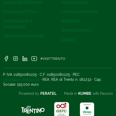
Cookie-Einstellungen
Unsere Partner
Informativa Privacy
Informationsanfrage
Dichiarazione di
Newsletter
accessibilità
Betreiberbereich
Verkaufsbedingungen
Credits
#VISITTRENTO
P. IVA 01850080225 · C.F. 01850080225 · PEC:
office@pec.trento.info
· REA: REA di Trento n. 182232 · Cap.
Sociale: 515.000 euro
Powered by
FERATEL
Made in
KUMBE
with Passion