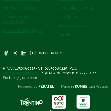
Informativa Privacy
Informationsanfrage
Dichiarazione di
Newsletter
accessibilità
Betreiberbereich
Verkaufsbedingungen
Credits
#VISITTRENTO
P. IVA 01850080225 · C.F. 01850080225 · PEC:
office@pec.trento.info
· REA: REA di Trento n. 182232 · Cap.
Sociale: 515.000 euro
Powered by
FERATEL
Made in
KUMBE
with Passion