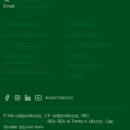
Tel.
+39 0461 216000
Email:
info@visittrento.it
Cookie-Richtlinie
Das Personal
Cookie-Einstellungen
Unsere Partner
Informativa Privacy
Informationsanfrage
Dichiarazione di
Newsletter
accessibilità
Betreiberbereich
Verkaufsbedingungen
Credits
#VISITTRENTO
P. IVA 01850080225 · C.F. 01850080225 · PEC:
office@pec.trento.info
· REA: REA di Trento n. 182232 · Cap.
Sociale: 515.000 euro