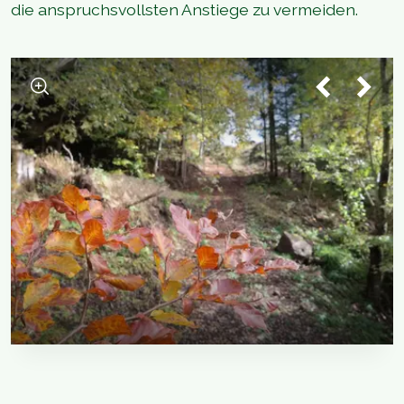
die anspruchsvollsten Anstiege zu vermeiden.
1
/
2