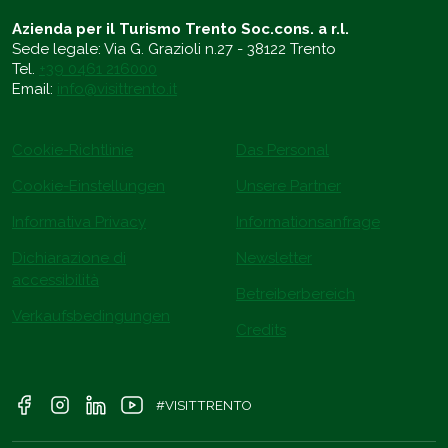
Azienda per il Turismo Trento Soc.cons. a r.l.
Sede legale: Via G. Grazioli n.27 - 38122 Trento
Tel.
+39 0461 216000
Email:
info@visittrento.it
Cookie-Richtlinie
Das Personal
Cookie-Einstellungen
Unsere Partner
Informativa Privacy
Informationsanfrage
Dichiarazione di
Newsletter
accessibilità
Betreiberbereich
Verkaufsbedingungen
Credits
#VISITTRENTO