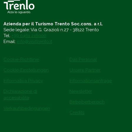
Azienda per il Turismo Trento Soc.cons. a r.l.
Sede legale: Via G. Grazioli n.27 - 38122 Trento
Tel.
+39 0461 216000
Email:
info@visittrento.it
Cookie-Richtlinie
Das Personal
Cookie-Einstellungen
Unsere Partner
Informativa Privacy
Informationsanfrage
Dichiarazione di
Newsletter
accessibilità
Betreiberbereich
Verkaufsbedingungen
Credits