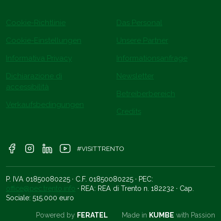
Cookie-Richtlinie
Das Personal
Cookie-Einstellungen
Unsere Partner
Informativa Privacy
Informationsanfrage
Dichiarazione di
Newsletter
accessibilità
Betreiberbereich
Verkaufsbedingungen
Credits
#VISITTRENTO
P. IVA 01850080225 · C.F. 01850080225 · PEC:
office@pec.trento.info
· REA: REA di Trento n. 182232 · Cap.
Sociale: 515.000 euro
Powered by
FERATEL
Made in
KUMBE
with Passion