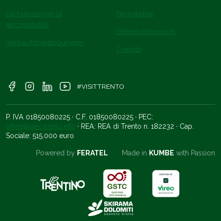
Dichiarazione di
Newsletter
accessibilità
Betreiberbereich
Verkaufsbedingungen
Credits
#VISITTRENTO
P. IVA 01850080225 · C.F. 01850080225 · PEC:
office@pec.trento.info
· REA: REA di Trento n. 182232 · Cap.
Sociale: 515.000 euro
Powered by
FERATEL
Made in
KUMBE
with Passion