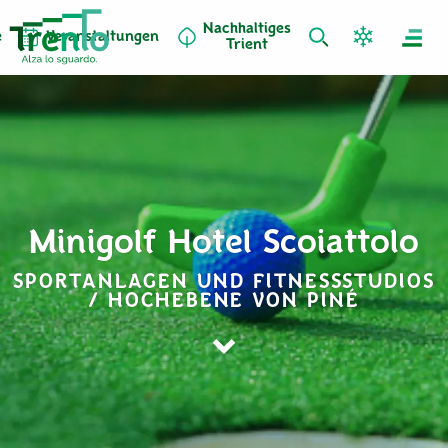
Nachhaltiges
e
Veranstaltungen
Trient
Minigolf Hotel Scoiattolo
SPORTANLAGEN UND FITNESSSTUDIOS
/ HOCHEBENE VON PINÉ