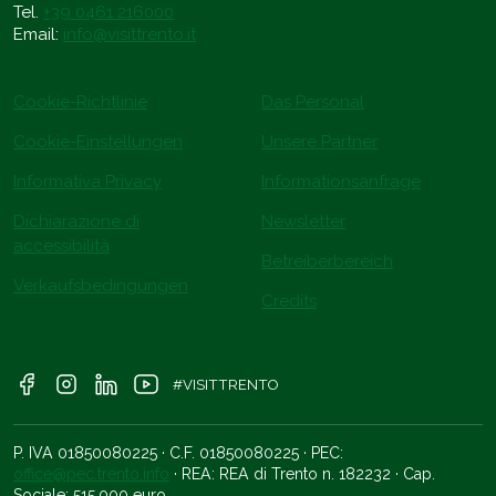
Tel.
+39 0461 216000
Email:
info@visittrento.it
Cookie-Richtlinie
Das Personal
Cookie-Einstellungen
Unsere Partner
Informativa Privacy
Informationsanfrage
Dichiarazione di
Newsletter
accessibilità
Betreiberbereich
Verkaufsbedingungen
Credits
#VISITTRENTO
P. IVA 01850080225 · C.F. 01850080225 · PEC:
office@pec.trento.info
· REA: REA di Trento n. 182232 · Cap.
Sociale: 515.000 euro