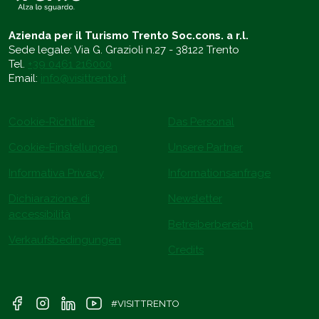
Azienda per il Turismo Trento Soc.cons. a r.l.
Sede legale: Via G. Grazioli n.27 - 38122 Trento
Tel.
+39 0461 216000
Email:
info@visittrento.it
Cookie-Richtlinie
Das Personal
Cookie-Einstellungen
Unsere Partner
Informativa Privacy
Informationsanfrage
Dichiarazione di
Newsletter
accessibilità
Betreiberbereich
Verkaufsbedingungen
Credits
#VISITTRENTO