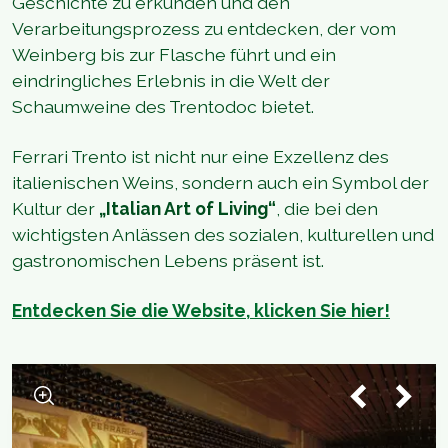
Geschichte zu erkunden und den
Verarbeitungsprozess zu entdecken, der vom
Weinberg bis zur Flasche führt und ein
eindringliches Erlebnis in die Welt der
Schaumweine des Trentodoc bietet.
Ferrari Trento ist nicht nur eine Exzellenz des
italienischen Weins, sondern auch ein Symbol der
Kultur der
„Italian Art of Living“
, die bei den
wichtigsten Anlässen des sozialen, kulturellen und
gastronomischen Lebens präsent ist.
Entdecken Sie die Website, klicken Sie hier!
1
/
3