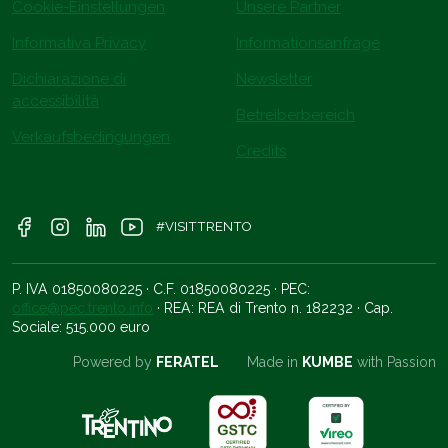
Cookie-Einstellungen
Unsere Partner
Informativa Privacy
Informationsanfrage
Dichiarazione di
Newsletter
accessibilità
Betreiberbereich
Verkaufsbedingungen
Credits
#VISITTRENTO
P. IVA 01850080225 · C.F. 01850080225 · PEC:
office@pec.trento.info
· REA: REA di Trento n. 182232 · Cap.
Sociale: 515.000 euro
Powered by
FERATEL
Made in
KUMBE
with Passion