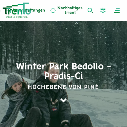
Nachhaltiges
e
Veranstaltungen
Trient
Winter Park Bedollo -
Pradis-Ci
HOCHEBENE VON PINÉ