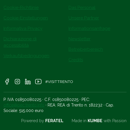
Cookie-Richtlinie
Das Personal
Cookie-Einstellungen
Unsere Partner
Informativa Privacy
Informationsanfrage
Dichiarazione di
Newsletter
accessibilità
Betreiberbereich
Verkaufsbedingungen
Credits
#VISITTRENTO
P. IVA 01850080225 · C.F. 01850080225 · PEC:
office@pec.trento.info
· REA: REA di Trento n. 182232 · Cap.
Sociale: 515.000 euro
Powered by
FERATEL
Made in
KUMBE
with Passion