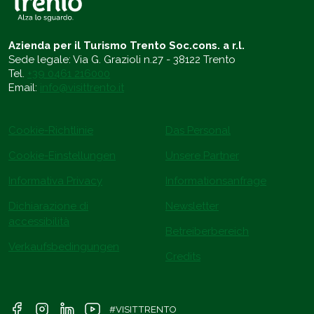
Azienda per il Turismo Trento Soc.cons. a r.l.
Sede legale: Via G. Grazioli n.27 - 38122 Trento
Tel.
+39 0461 216000
Email:
info@visittrento.it
Cookie-Richtlinie
Das Personal
Cookie-Einstellungen
Unsere Partner
Informativa Privacy
Informationsanfrage
Dichiarazione di
Newsletter
accessibilità
Betreiberbereich
Verkaufsbedingungen
Credits
#VISITTRENTO