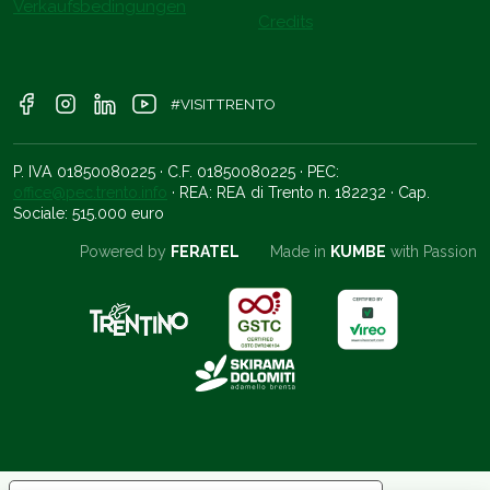
Verkaufsbedingungen
Credits
#VISITTRENTO
P. IVA 01850080225 · C.F. 01850080225 · PEC:
office@pec.trento.info
· REA: REA di Trento n. 182232 · Cap.
Sociale: 515.000 euro
Powered by
FERATEL
Made in
KUMBE
with Passion