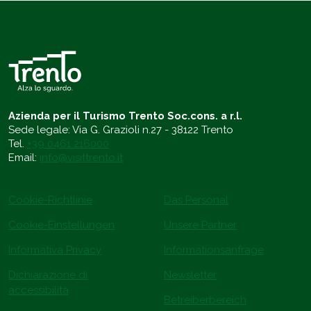
Azienda per il Turismo Trento Soc.cons. a r.l.
Sede legale: Via G. Grazioli n.27 - 38122 Trento
Tel.
+39 0461 216000
Email:
info@visittrento.it
Cookie-Richtlinie
Das Personal
Cookie-Einstellungen
Unsere Partner
Informativa Privacy
Informationsanfrage
Dichiarazione di
Newsletter
accessibilità
Betreiberbereich