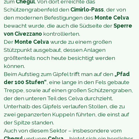
zum
Chegul
. Von dort erreichte das
Schützengrabenfeld den
Cimirlo-Pass
, der von
den modernen Befestigungen des
Monte Celva
bewacht wurde, die auch die Südseite der
Sperre
von Civezzano
kontrollierten.
Der
Monte Celva
wurde zu einem großen
Stützpunkt ausgebaut, dessen Anlagen
größtenteils noch heute besichtigt werden
können.
Beim Aufstieg zum Gipfel trifft man auf den
„Pfad
der 100 Stufen“
, eine lange in den Fels gebaute
Treppe, sowie auf einen großen Schützengraben,
der den unteren Teil des Celva durchzieht.
Unterhalb des Gipfels verlaufen Stollen, die zu
zwei gepanzerten Kuppeln führten, die einst auf
der Spitze standen.
Auch von diesem Sektor – insbesondere vom
Chegul
und vom
Celva
– bietet sich ein herrlicher