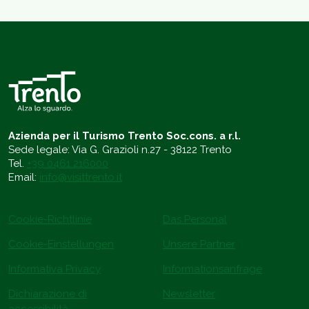
Azienda per il Turismo Trento Soc.cons. a r.l.
Sede legale: Via G. Grazioli n.27 - 38122 Trento
Tel.
+39 0461 216000
Email:
info@visittrento.it
Cookie-Richtlinie
Das Personal
Cookie-Einstellungen
Unsere Partner
Informativa Privacy
Informationsanfrage
Dichiarazione di
Newsletter
accessibilità