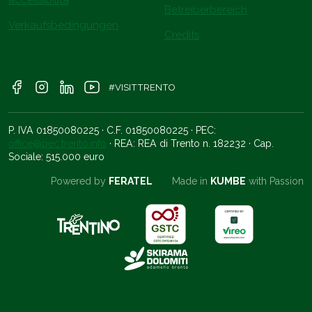
Betreiberbereich
Verkaufsbedingungen
Credits
#VISITTRENTO
P. IVA 01850080225 · C.F. 01850080225 · PEC:
office@pec.trento.info
· REA: REA di Trento n. 182232 · Cap.
Sociale: 515.000 euro
Powered by
FERATEL
Made in
KUMBE
with Passion