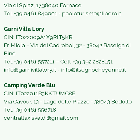
Via di Spiaz, 17,38040 Fornace
Tel. +39 0461 849001 - paoloturismo@libero.it
Garnì Villa Lory
CIN: IT022009A1X9RIT5KR
Fr. Miola – Via del Cadrobol, 32 - 38042 Baselga di
Piné
Tel. +39 0461 557211 – Cell. +39 392 2828151
info@garnivillalory.it - info@ilsognocheyenne.it
Camping Verde Blu
CIN: IT022011B3KKTUMC8E
Via Cavour, 13 - Lago delle Piazze - 38043 Bedollo
Tel. +39 0461 556718
centraltaxisvaldi@gmail.com