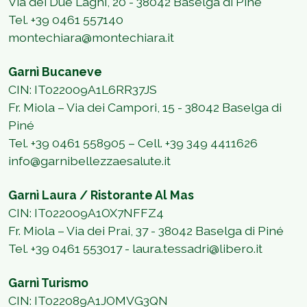
Via dei Due Laghi, 20 - 38042 Baselga di Pinè
Tel. +39 0461 557140
montechiara@montechiara.it
Garnì Bucaneve
CIN: IT022009A1L6RR37JS
Fr. Miola – Via dei Campori, 15 - 38042 Baselga di
Piné
Tel. +39 0461 558905 – Cell. +39 349 4411626
info@garnibellezzaesalute.it
Garnì Laura / Ristorante Al Mas
CIN: IT022009A1OX7NFFZ4
Fr. Miola – Via dei Prai, 37 - 38042 Baselga di Piné
Tel. +39 0461 553017 - laura.tessadri@libero.it
Garnì Turismo
CIN: IT022089A1JOMVG3QN