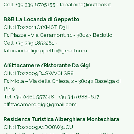
Cell. +39 339 6705155
-
labalbina@outlook.it
B&B La Locanda di Geppetto
CIN: IT022011C1XM6TID3H
Fr. Piazze - Via Ceramont, 11 - 38043 Bedollo
Cell.
+39 339 1853261
-
lalocandadigeppetto@gmail.com
Affittacamere/Ristorante Da Gigi
CIN: IT022009B4SWV6LSR8
Fr. Miola – Via della Chiesa, 2 - 38042 Baselga di
Piné
Tel. +39 0461 557248 - +39 349 6889617
affittacamere.gigi@gmail.com
Residenza Turistica Alberghiera Montechiara
CIN: IT022009A1DO8W3JCU