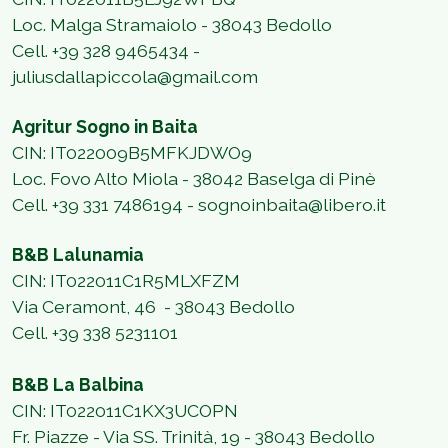
Loc. Malga Stramaiolo - 38043 Bedollo
Cell. +39 328 9465434 -
juliusdallapiccola@gmail.com
Agritur Sogno in Baita
CIN: IT022009B5MFKJDWO9
Loc. Fovo Alto Miola - 38042 Baselga di Pinè
Cell. +39 331 7486194 - sognoinbaita@libero.it
B&B Lalunamia
CIN: IT022011C1R5MLXFZM
Via Ceramont, 46
- 38043 Bedollo
Cell. +39 338 5231101
B&B La Balbina
CIN: IT022011C1KX3UCOPN
Fr. Piazze - Via SS. Trinità, 19 -
38043 Bedollo