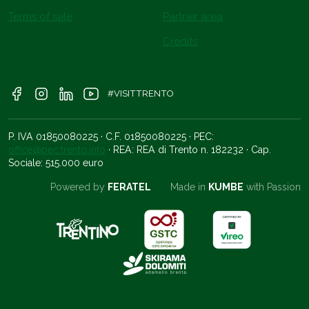
Terms of sale
Partner area
Credits
#VISITTRENTO
P. IVA 01850080225 · C.F. 01850080225 · PEC:
office@pec.trento.info
· REA: REA di Trento n. 182232 · Cap.
Sociale: 515.000 euro
Powered by
FERATEL
Made in
KUMBE
with Passion