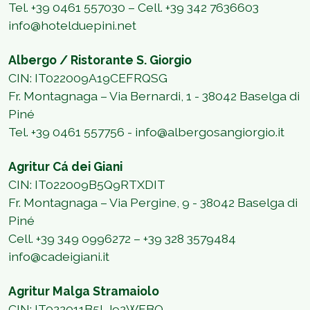
Tel.
+39 0461 557030 – Cell. +39 342 7636603
info@hotelduepini.net
Albergo / Ristorante S. Giorgio
CIN: IT022009A19CEFRQSG
Fr. Montagnaga – Via Bernardi, 1 - 38042 Baselga di
Piné
Tel. +39 0461 557756 - info@albergosangiorgio.it
Agritur Cá dei Giani
CIN: IT022009B5Q9RTXDIT
Fr. Montagnaga – Via Pergine, 9 - 38042 Baselga di
Piné
Cell.
+39 349 0996272 – +39 328 3579484
info@cadeigiani.it
Agritur Malga Stramaiolo
CIN: IT022011B5LJ92WFBQ