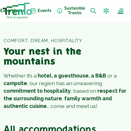
Sustainble
Experiences
Events
Trento
COMFORT, DREAM, HOSPITALITY
Your nest in the
mountains
Whether it’s a
hotel, a guesthouse, a B&B
or a
campsite
, our region has an unwavering
commitment to hospitality
, based on
respect for
the surrounding nature
,
family warmth and
authentic cuisine
... come and meet us!
All accommodations