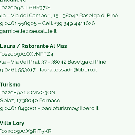
IT022009A1L6RR37JS
ola – Via dei Campori, 15 - 38042 Baselga di Piné
+39 0461 558905 – Cell. +39 349 4411626
garnibellezzaesalute.it
 Laura / Ristorante Al Mas
 IT022009A1OX7NFFZ4
ola – Via dei Prai, 37 - 38042 Baselga di Piné
39 0461 553017 - laura.tessadri@libero.it
 Turismo
 IT022089A1JOMVG3QN
i Spiaz, 17,38040 Fornace
+39 0461 849001 - paoloturismo@libero.it
Villa Lory
IT022009A1X9RIT5KR