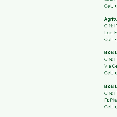
Cell.
Agrit
CIN:
Loc. 
Cell. 
B&B 
CIN:
Via C
Cell. 
B&B L
CIN:
Fr. Pi
Cell.