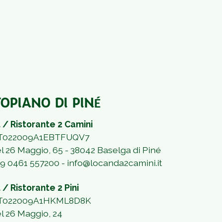
OPIANO DI PIN
É
 / Ristorante 2 Camini
 IT022009A1EBTFUQV7
el 26 Maggio, 65 - 38042 Baselga di Piné
39 0461 557200 -
info@locanda2camini.it
 / Ristorante 2 Pini
 IT022009A1HKML8D8K
el 26 Maggio, 24