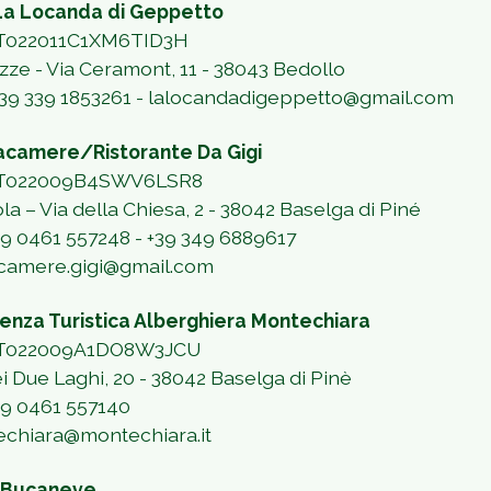
a Locanda di Geppetto
IT022011C1XM6TID3H
azze - Via Ceramont, 11 - 38043 Bedollo
39 339 1853261
-
lalocandadigeppetto@gmail.com
tacamere/Ristorante Da Gigi
 IT022009B4SWV6LSR8
ola – Via della Chiesa, 2 - 38042 Baselga di Piné
+39 0461 557248 - +39 349 6889617
tacamere.gigi@gmail.com
enza Turistica Alberghiera Montechiara
 IT022009A1DO8W3JCU
ei Due Laghi, 20 - 38042 Baselga di Pinè
+39 0461 557140
chiara@montechiara.it
 Bucaneve