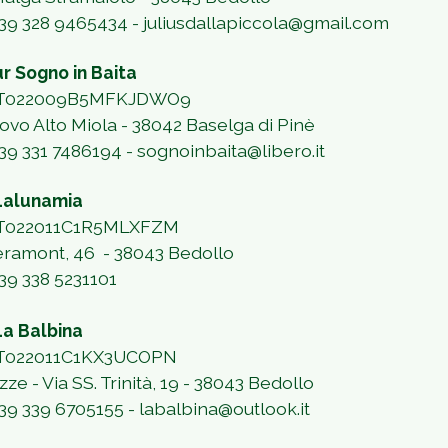
 +39 328 9465434 - juliusdallapiccola@gmail.com
ur Sogno in Baita
 IT022009B5MFKJDWO9
Fovo Alto Miola - 38042 Baselga di Pinè
+39 331 7486194 - sognoinbaita@libero.it
Lalunamia
 IT022011C1R5MLXFZM
eramont, 46
- 38043 Bedollo
+39 338 5231101
a Balbina
 IT022011C1KX3UCOPN
azze - Via SS. Trinità, 19 -
38043 Bedollo
 +39 339 6705155
-
labalbina@outlook.it