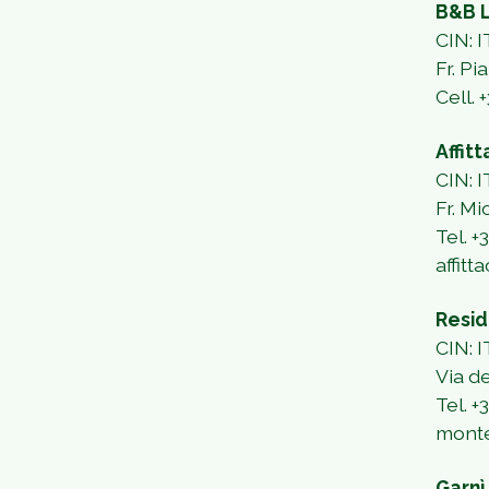
B&B L
CIN: 
Fr. Pi
Cell.
+
Affit
CIN:
Fr. Mi
Tel. 
affit
Resid
CIN:
Via d
Tel. 
monte
Garnì