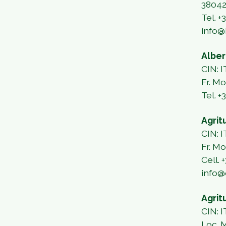
38042
Tel.
+
info@
Alber
CIN:
Fr. M
Tel. 
Agrit
CIN:
Fr. M
Cell.
+
info@c
Agrit
CIN: 
Loc. 