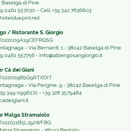
 Baselga di Piné
39 0461 557030 – Cell. +39 342 7636603
hotelduepini.net
go / Ristorante S. Giorgio
 IT022009A19CEFRQSG
ontagnaga – Via Bernardi, 1 - 38042 Baselga di Piné
+39 0461 557756 - info@albergosangiorgio.it
ur Cá dei Giani
 IT022009B5Q9RTXDIT
ontagnaga – Via Pergine, 9 - 38042 Baselga di Piné
39 349 0996272 – +39 328 3579484
adeigiani.it
ur Malga Stramaiolo
IT022011B5LJ92WFBQ
Malga Stramaiolo - 38043 Bedollo