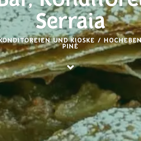
Bar, Konditore
Serraia
 KONDITOREIEN UND KIOSKE / HOCHEBE
PINÉ