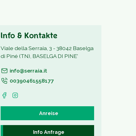
Info & Kontakte
Viale della Serraia, 3 - 38042 Baselga
di Piné (TN), BASELGA DI PINE'
info@serraia.it
00390461558177
Anreise
Info Anfrage