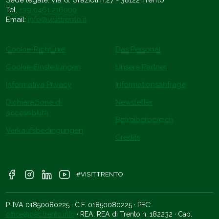
Sede legale: Via G. Grazioli n.27 - 38122 Trento
Tel.
+39 0461 216000
Email:
info@visittrento.it
Cookie-Richtlinie
Das Personal
Cookie-Einstellungen
Unsere Partner
Informativa Privacy
Informationsanfrage
Dichiarazione di
Newsletter
accessibilità
Betreiberbereich
Verkaufsbedingungen
Credits
#VISITTRENTO
P. IVA 01850080225 · C.F. 01850080225 · PEC:
office@pec.trento.info
· REA: REA di Trento n. 182232 · Cap.