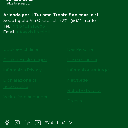
Azienda per il Turismo Trento Soc.cons. a r.l.
Sede legale: Via G. Grazioli n.27 - 38122 Trento
Tel.
+39 0461 216000
Email:
info@visittrento.it
Cookie-Richtlinie
Das Personal
Cookie-Einstellungen
Unsere Partner
Informativa Privacy
Informationsanfrage
Dichiarazione di
Newsletter
accessibilità
Betreiberbereich
Verkaufsbedingungen
Credits
#VISITTRENTO