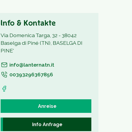
Info & Kontakte
Via Domenica Targa, 32 - 38042
Baselga di Piné (TN), BASELGA DI
PINE'
info@lanternatn.it
00393296367856
Anreise
Info Anfrage