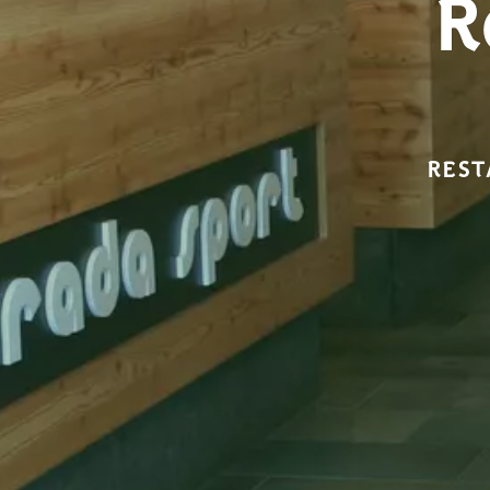
R
REST