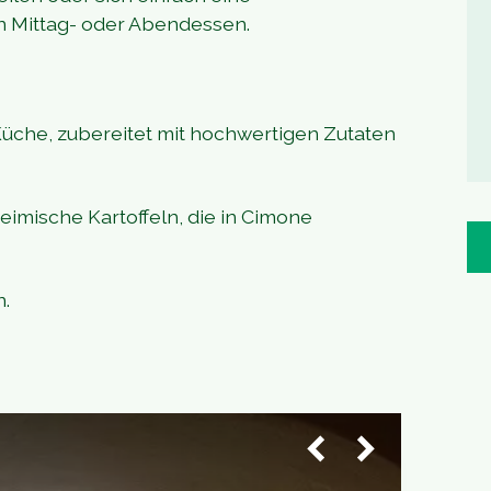
n Mittag- oder Abendessen.
che, zubereitet mit hochwertigen Zutaten
imische Kartoffeln, die in Cimone
n.
1
/
2