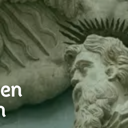
gen
n