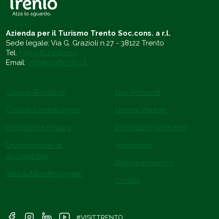
Azienda per il Turismo Trento Soc.cons. a r.l.
Sede legale: Via G. Grazioli n.27 - 38122 Trento
Tel.
+39 0461 216000
Email:
info@visittrento.it
Cookie-Richtlinie
Das Personal
Cookie-Einstellungen
Unsere Partner
Informativa Privacy
Informationsanfrage
Dichiarazione di
Newsletter
accessibilità
Betreiberbereich
Verkaufsbedingungen
Credits
#VISITTRENTO