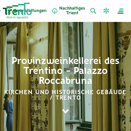
Nachhaltiges
e
Veranstaltungen
Trient
Provinzweinkellerei des
Trentino - Palazzo
Roccabruna
KIRCHEN UND HISTORISCHE GEBÄUDE
/ TRENTO