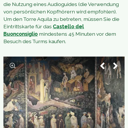
die Nutzung eines Audioguides (die Verwendung
von persönlichen Kopfhörern wird empfohlen).
Um den Torre Aquila zu betreten, müssen Sie die
Eintrittskarte für das
Castello del
Buonconsiglio
mindestens 45 Minuten vor dem
Besuch des Turms kaufen.
1
/
3