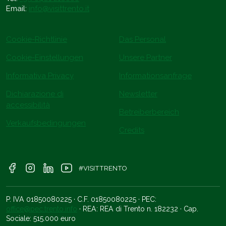
Email:
info@visittrento.it
Cookie-Richtlinie
Das Personal
Cookie-Einstellungen
Unsere Partner
Informativa Privacy
Informationsanfrage
Dichiarazione di
Newsletter
accessibilità
Betreiberbereich
Verkaufsbedingungen
Credits
#VISITTRENTO
P. IVA 01850080225 · C.F. 01850080225 · PEC:
office@pec.trento.info
· REA: REA di Trento n. 182232 · Cap.
Sociale: 515.000 euro