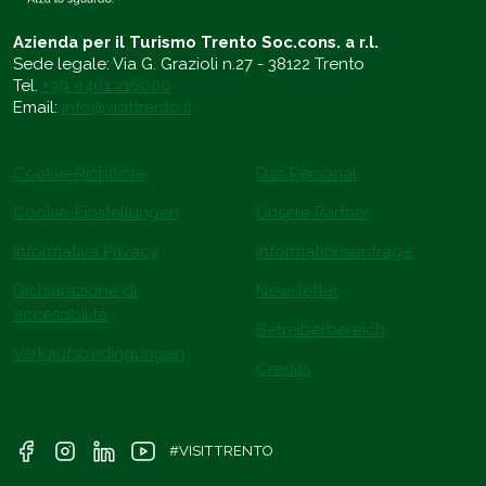
Azienda per il Turismo Trento Soc.cons. a r.l.
Sede legale: Via G. Grazioli n.27 - 38122 Trento
Tel.
+39 0461 216000
Email:
info@visittrento.it
Cookie-Richtlinie
Das Personal
Cookie-Einstellungen
Unsere Partner
Informativa Privacy
Informationsanfrage
Dichiarazione di
Newsletter
accessibilità
Betreiberbereich
Verkaufsbedingungen
Credits
#VISITTRENTO