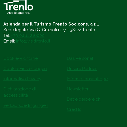
Azienda per il Turismo Trento Soc.cons. a r.l.
Sede legale: Via G. Grazioli n.27 - 38122 Trento
Tel.
+39 0461 216000
Email:
info@visittrento.it
Cookie-Richtlinie
Das Personal
Cookie-Einstellungen
Unsere Partner
Informativa Privacy
Informationsanfrage
Dichiarazione di
Newsletter
accessibilità
Betreiberbereich
Verkaufsbedingungen
Credits