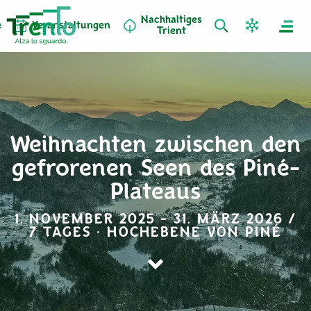
Nachhaltiges
e
Veranstaltungen
Trient
Weihnachten zwischen den
gefrorenen Seen des Piné-
Plateaus
1. NOVEMBER 2025 - 31. MÄRZ 2026 /
7 TAGES · HOCHEBENE VON PINÉ