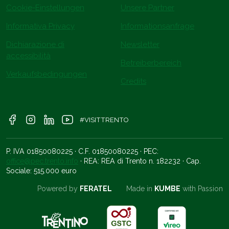
Cookie-Einstellungen
Unsere Partner
Informativa Privacy
Informationsanfrage
Dichiarazione di
Newsletter
accessibilità
Betreiberbereich
Verkaufsbedingungen
Credits
#VISITTRENTO
P. IVA 01850080225 · C.F. 01850080225 · PEC:
office@pec.trento.info
· REA: REA di Trento n. 182232 · Cap.
Sociale: 515.000 euro
Powered by
FERATEL
Made in
KUMBE
with Passion