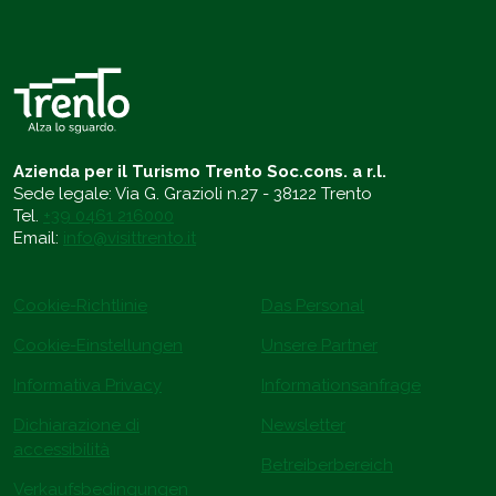
Azienda per il Turismo Trento Soc.cons. a r.l.
Sede legale: Via G. Grazioli n.27 - 38122 Trento
Tel.
+39 0461 216000
Email:
info@visittrento.it
Cookie-Richtlinie
Das Personal
Cookie-Einstellungen
Unsere Partner
Informativa Privacy
Informationsanfrage
Dichiarazione di
Newsletter
accessibilità
Betreiberbereich
Verkaufsbedingungen