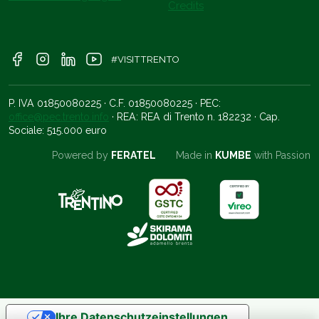
Credits
#VISITTRENTO
P. IVA 01850080225 · C.F. 01850080225 · PEC:
office@pec.trento.info
· REA: REA di Trento n. 182232 · Cap.
Sociale: 515.000 euro
Powered by
FERATEL
Made in
KUMBE
with Passion
Ihre Datenschutzeinstellungen