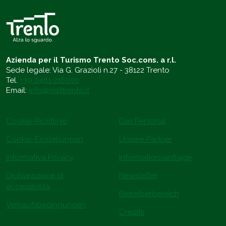
Azienda per il Turismo Trento Soc.cons. a r.l.
Sede legale: Via G. Grazioli n.27 - 38122 Trento
Tel.
+39 0461 216000
Email:
info@visittrento.it
Cookie-Richtlinie
Das Personal
Cookie-Einstellungen
Unsere Partner
Informativa Privacy
Informationsanfrage
Dichiarazione di
Newsletter
accessibilità
Betreiberbereich
Verkaufsbedingungen
Credits