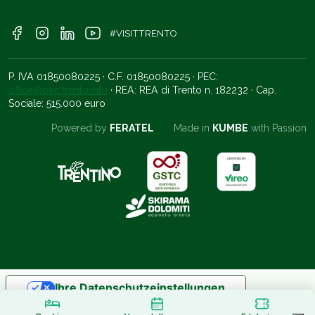
#VISITTRENTO
P. IVA 01850080225 · C.F. 01850080225 · PEC:
office@pec.trento.info
· REA: REA di Trento n. 182232 · Cap.
Sociale: 515.000 euro
Powered by
FERATEL
Made in
KUMBE
with Passion
Ihre Datenschutzeinstellungen
Hinweis bei Erhebung