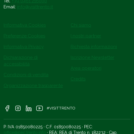
Tel.
+39 0461 216000
Email:
info@visittrento.it
Informativa Cookies
Chi siamo
Preferenze Cookies
I nostri partner
Informativa Privacy
Richiesta informazioni
Dichiarazione di
Iscrizione Newsletter
accessibilità
Area operatori
Condizioni di vendita
Credits
Organizzazione trasparente
#VISITTRENTO
P. IVA 01850080225 · C.F. 01850080225 · PEC:
office@pec.trento.info
· REA: REA di Trento n. 182232 · Cap.