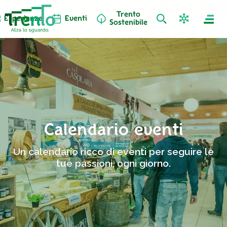
Trento
Esperienze
Eventi
Sostenibile
Calendario eventi
Un calendario ricco di eventi per seguire le
tue passioni, ogni giorno.