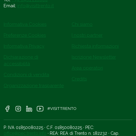
Email:
info@visittrento.it
Informativa Cookies
Chi siamo
Preferenze Cookies
I nostri partner
Informativa Privacy
Richiesta informazioni
Dichiarazione di
Iscrizione Newsletter
accessibilità
Area operatori
Condizioni di vendita
Credits
Organizzazione trasparente
#VISITTRENTO
P. IVA 01850080225 · C.F. 01850080225 · PEC:
office@pec.trento.info
· REA: REA di Trento n. 182232 · Cap.