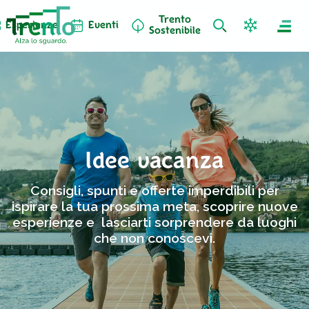
Trento
Esperienze
Eventi
Sostenibile
Idee vacanza
Consigli, spunti e offerte imperdibili per
ispirare la tua prossima meta, scoprire nuove
esperienze e lasciarti sorprendere da luoghi
che non conoscevi.