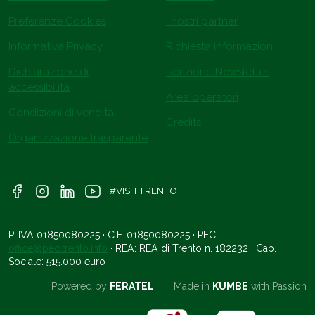
Preferenze Cookies
I nostri partner
Informativa Privacy
Richiesta informazioni
Dichiarazione di
Iscrizione Newsletter
accessibilità
Area operatori
Condizioni di vendita
Credits
Organizzazione trasparente
#VISITTRENTO
P. IVA 01850080225 · C.F. 01850080225 · PEC:
office@pec.trento.info
· REA: REA di Trento n. 182232 · Cap.
Sociale: 515.000 euro
Powered by
FERATEL
Made in
KUMBE
with Passion