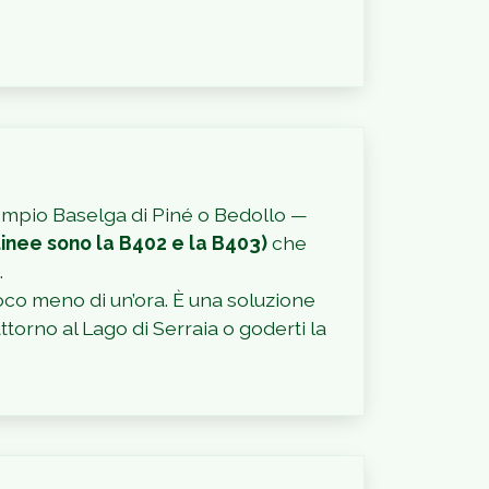
mpio Baselga di Piné o Bedollo —
 linee sono la B402 e la B403)
che
.
n poco meno di un’ora. È una soluzione
orno al Lago di Serraia o goderti la