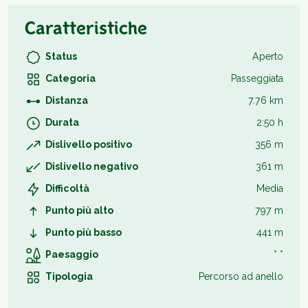
Caratteristiche
Status
Aperto
Categoria
Passeggiata
Distanza
7.76 km
Durata
2:50 h
Dislivello positivo
356 m
Dislivello negativo
361 m
Difficoltà
Media
Punto più alto
797 m
Punto più basso
441 m
Paesaggio
* *
Tipologia
Percorso ad anello