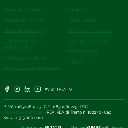
Informativa Cookies
Chi siamo
Preferenze Cookies
I nostri partner
Informativa Privacy
Richiesta informazioni
Dichiarazione di
Iscrizione Newsletter
accessibilità
Area operatori
Condizioni di vendita
Credits
Organizzazione trasparente
#VISITTRENTO
P. IVA 01850080225 · C.F. 01850080225 · PEC:
office@pec.trento.info
· REA: REA di Trento n. 182232 · Cap.
Sociale: 515.000 euro
Powered by
FERATEL
Made in
KUMBE
with Passion