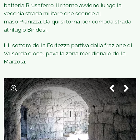
batteria Brusaferro. Il ritorno avviene lungo la
vecchia strada militare che scende al
maso Pianizza. Da qui si torna per comoda strada
al rifugio Bindesi.
Il II settore della Fortezza partiva dalla frazione di
Valsorda e occupava la zona meridionale della
Marzola.
1
/
11