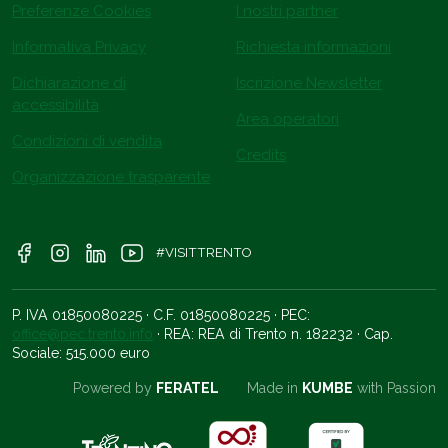
Preferenze Cookies
I nostri partner
Informativa Privacy
Richiesta informazioni
Dichiarazione di
Iscrizione Newsletter
accessibilità
Area operatori
Condizioni di vendita
Credits
Organizzazione trasparente
#VISITTRENTO
P. IVA 01850080225 · C.F. 01850080225 · PEC:
office@pec.trento.info
· REA: REA di Trento n. 182232 · Cap.
Sociale: 515.000 euro
Powered by
FERATEL
Made in
KUMBE
with Passion