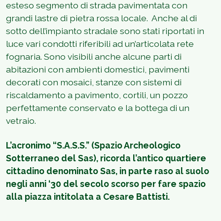
esteso segmento di strada pavimentata con
grandi lastre di pietra rossa locale. Anche al di
sotto dell’impianto stradale sono stati riportati in
luce vari condotti riferibili ad un’articolata rete
fognaria. Sono visibili anche alcune parti di
abitazioni con ambienti domestici, pavimenti
decorati con mosaici, stanze con sistemi di
riscaldamento a pavimento, cortili, un pozzo
perfettamente conservato e la bottega di un
vetraio.
L’acronimo “S.A.S.S.” (Spazio Archeologico
Sotterraneo del Sas), ricorda l’antico quartiere
cittadino denominato Sas, in parte raso al suolo
negli anni ‘30 del secolo scorso per fare spazio
alla piazza intitolata a Cesare Battisti.
1
/
2