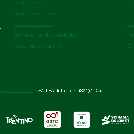
Cookie-Richtlinie
Da
Cookie-Einstellungen
Un
Informativa Privacy
In
.
Dichiarazione di accessibilità
Ne
Verkaufsbedingungen
Be
Cre
ce@pec.trento.info
· REA: REA di Trento n. 182232 · Cap.