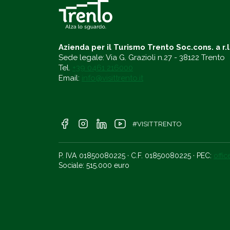
Azienda per il Turismo Trento Soc.cons. a r.l
Sede legale: Via G. Grazioli n.27 - 38122 Trento
Tel.
+39 0461 216000
Email:
info@visittrento.it
#VISITTRENTO
P. IVA 01850080225 · C.F. 01850080225 · PEC:
offi
Sociale: 515.000 euro