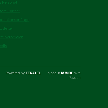
s Personal
sere Partner
formationsanfrage
wsletter
treiberbereich
dits
Powered by
FERATEL
Made in
KUMBE
with
Passion