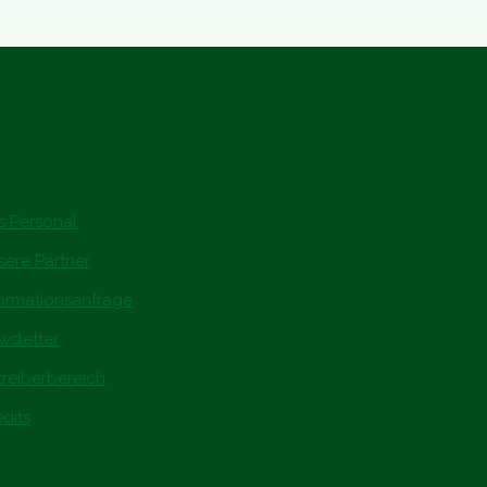
s Personal
sere Partner
formationsanfrage
wsletter
treiberbereich
dits