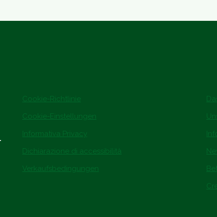
Cookie-Richtlinie
Da
Cookie-Einstellungen
Un
Informativa Privacy
In
.
Dichiarazione di accessibilità
Ne
Verkaufsbedingungen
Be
Cre