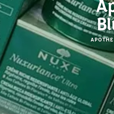
Ap
B
APOTHE