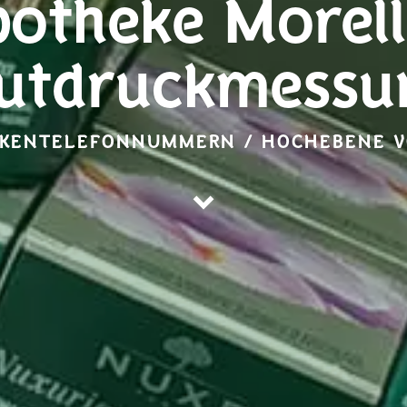
otheke Morell
lutdruckmessu
KENTELEFONNUMMERN / HOCHEBENE V