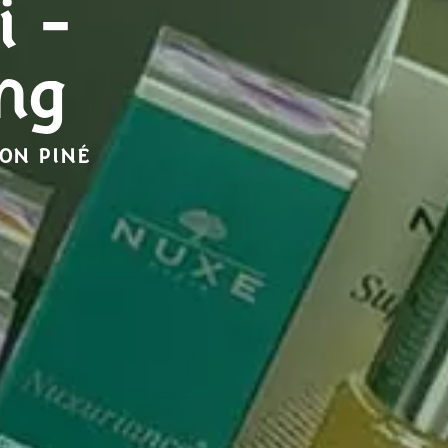
i -
ng
ON PINÉ