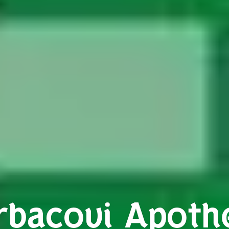
rbacovi Apoth