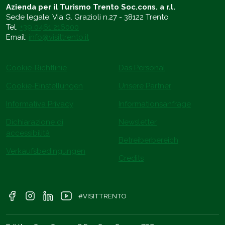
Azienda per il Turismo Trento Soc.cons. a r.l.
Sede legale: Via G. Grazioli n.27 - 38122 Trento
Tel.
+39 0461 216000
Email:
info@visittrento.it
Cookie-Richtlinie
Das Personal
Cookie-Einstellungen
Unsere Partner
Informativa Privacy
Informationsanfrage
Dichiarazione di
Newsletter
accessibilità
Betreiberbereich
Verkaufsbedingungen
Credits
#VISITTRENTO