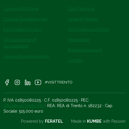
Cookie-Richtlinie
Das Personal
Cookie-Einstellungen
Unsere Partner
Informativa Privacy
Informationsanfrage
Dichiarazione di
Newsletter
accessibilità
Betreiberbereich
Verkaufsbedingungen
Credits
#VISITTRENTO
P. IVA 01850080225 · C.F. 01850080225 · PEC:
office@pec.trento.info
· REA: REA di Trento n. 182232 · Cap.
Sociale: 515.000 euro
Powered by
FERATEL
Made in
KUMBE
with Passion