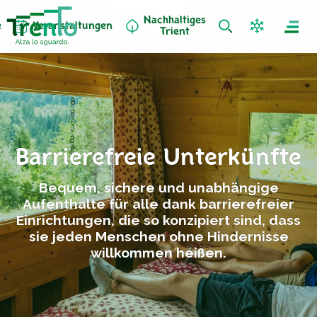
Nachhaltiges
e
Veranstaltungen
Trient
Barrierefreie Unterkünfte
Bequem, sichere und unabhängige
Aufenthalte für alle dank barrierefreier
Einrichtungen, die so konzipiert sind, dass
sie jeden Menschen ohne Hindernisse
willkommen heißen.