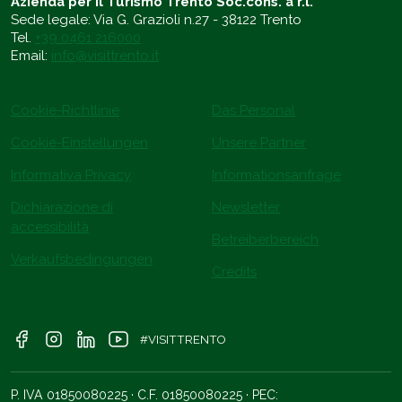
Azienda per il Turismo Trento Soc.cons. a r.l.
Sede legale: Via G. Grazioli n.27 - 38122 Trento
Tel.
+39 0461 216000
Email:
info@visittrento.it
Cookie-Richtlinie
Das Personal
Cookie-Einstellungen
Unsere Partner
Informativa Privacy
Informationsanfrage
Dichiarazione di
Newsletter
accessibilità
Betreiberbereich
Verkaufsbedingungen
Credits
#VISITTRENTO
P. IVA 01850080225 · C.F. 01850080225 · PEC: