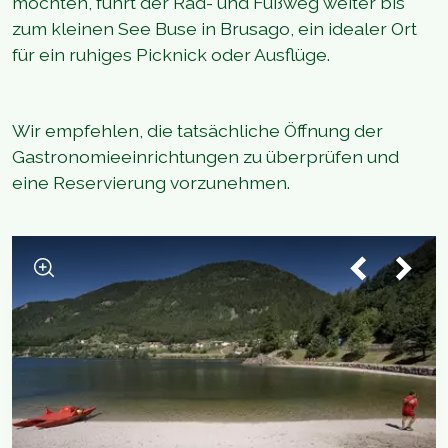
möchten, führt der Rad- und Fußweg weiter bis
zum kleinen See Buse in Brusago, ein idealer Ort
für ein ruhiges Picknick oder Ausflüge.
Wir empfehlen, die tatsächliche Öffnung der
Gastronomieeinrichtungen zu überprüfen und
eine Reservierung vorzunehmen.
1
/
10