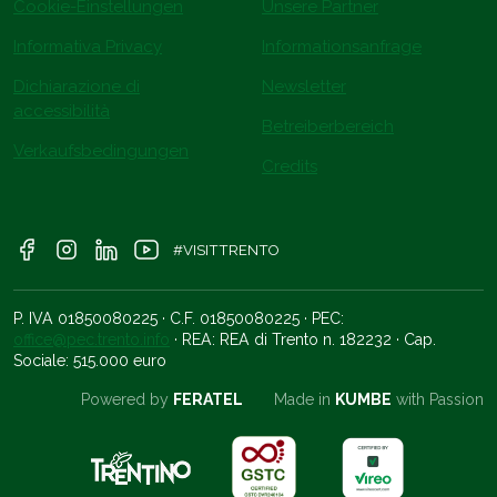
Cookie-Einstellungen
Unsere Partner
Informativa Privacy
Informationsanfrage
Dichiarazione di
Newsletter
accessibilità
Betreiberbereich
Verkaufsbedingungen
Credits
#VISITTRENTO
P. IVA 01850080225 · C.F. 01850080225 · PEC:
office@pec.trento.info
· REA: REA di Trento n. 182232 · Cap.
Sociale: 515.000 euro
Powered by
FERATEL
Made in
KUMBE
with Passion