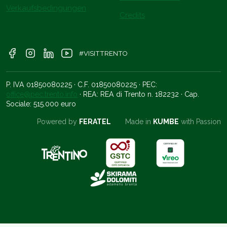
Verkaufsbedingungen
Credits
#VISITTRENTO
P. IVA 01850080225 · C.F. 01850080225 · PEC:
office@pec.trento.info
· REA: REA di Trento n. 182232 · Cap.
Sociale: 515.000 euro
Powered by
FERATEL
Made in
KUMBE
with Passion