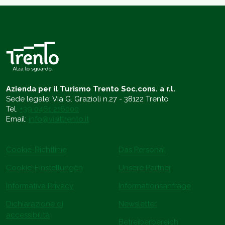
Azienda per il Turismo Trento Soc.cons. a r.l.
Sede legale: Via G. Grazioli n.27 - 38122 Trento
Tel.
+39 0461 216000
Email:
info@visittrento.it
Cookie-Richtlinie
Das Personal
Cookie-Einstellungen
Unsere Partner
Informativa Privacy
Informationsanfrage
Dichiarazione di
Newsletter
accessibilità
Betreiberbereich