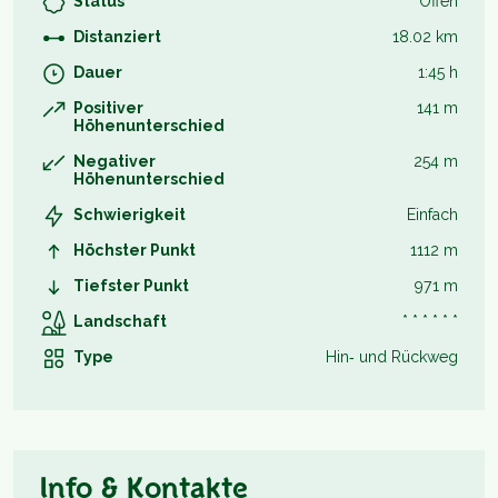
Status
Offen
Distanziert
18.02 km
Dauer
1:45 h
Positiver
141 m
Höhenunterschied
Negativer
254 m
Höhenunterschied
Schwierigkeit
Einfach
Höchster Punkt
1112 m
Tiefster Punkt
971 m
Landschaft
* * * * * *
Type
Hin‑ und Rückweg
Info & Kontakte