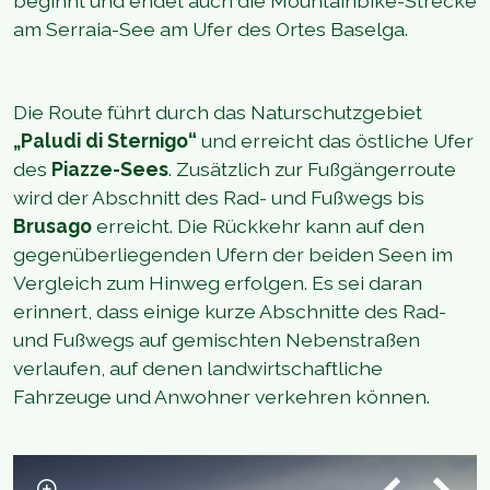
beginnt und endet auch die Mountainbike-Strecke
am Serraia-See am Ufer des Ortes Baselga.
Die Route führt durch das Naturschutzgebiet
„Paludi di Sternigo“
und erreicht das östliche Ufer
des
Piazze-Sees
. Zusätzlich zur Fußgängerroute
wird der Abschnitt des Rad- und Fußwegs bis
Brusago
erreicht. Die Rückkehr kann auf den
gegenüberliegenden Ufern der beiden Seen im
Vergleich zum Hinweg erfolgen. Es sei daran
erinnert, dass einige kurze Abschnitte des Rad-
und Fußwegs auf gemischten Nebenstraßen
verlaufen, auf denen landwirtschaftliche
Fahrzeuge und Anwohner verkehren können.
1
/
2