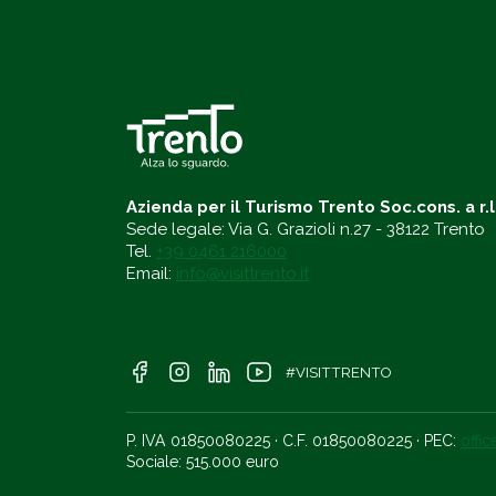
Azienda per il Turismo Trento Soc.cons. a r.l
Sede legale: Via G. Grazioli n.27 - 38122 Trento
Tel.
+39 0461 216000
Email:
info@visittrento.it
#VISITTRENTO
P. IVA 01850080225 · C.F. 01850080225 · PEC:
offi
Sociale: 515.000 euro