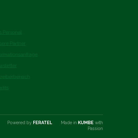
s Personal
sere Partner
formationsanfrage
wsletter
treiberbereich
dits
Powered by
FERATEL
Made in
KUMBE
with
Passion