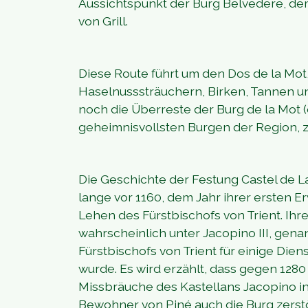
Aussichtspunkt der Burg Belvedere, dem
von Grill.
Diese Route führt um den Dos de la Mot,
Haselnusssträuchern, Birken, Tannen un
noch die Überreste der Burg de la Mot (
geheimnisvollsten Burgen der Region, z
Die Geschichte der Festung Castel de La
lange vor 1160, dem Jahr ihrer ersten 
Lehen des Fürstbischofs von Trient. Ihr
wahrscheinlich unter Jacopino III, gena
Fürstbischofs von Trient für einige Die
wurde. Es wird erzählt, dass gegen 1280
Missbräuche des Kastellans Jacopino in
Bewohner von Piné auch die Burg zerstö