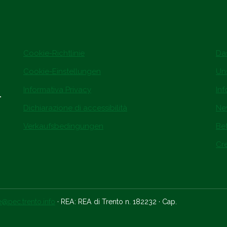
Cookie-Richtlinie
Da
Cookie-Einstellungen
Un
Informativa Privacy
In
.
Dichiarazione di accessibilità
Ne
Verkaufsbedingungen
Be
Cre
ce@pec.trento.info
· REA: REA di Trento n. 182232 · Cap.