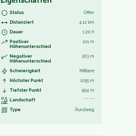
Eigenschaften
Status
Offen
Distanziert
4.12 km
Dauer
1:20 h
Positiver
101 m
Höhenunterschied
Negativer
163 m
Höhenunterschied
Schwierigkeit
Mittlere
Höchster Punkt
1055 m
Tiefster Punkt
954 m
Landschaft
* * * *
Type
Rundweg